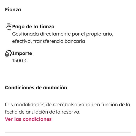
-Haustier-Pauschale 99,-€
Fianza
-Vollkaskoversicherung mit EU-Schutzbrief
-Kaution 1500,-€, durch Zusatz-Versicherung auf 250,-€
Pago de la fianza
reduzierbar
Gestionada directamente por el propietario,
efectivo, transferencia bancaria
• kann ab 23 Jahren gefahren werden
Importe
• Um dieses Fahrzeug fahren zu dürfen, musst du seit
1500 €
mindestens 3 Jahren über die entsprechende
Führerscheinklasse verfügen
Condiciones de anulación
Las modalidades de reembolso varían en función de la
fecha de anulación de la reserva.
Ver las condiciones