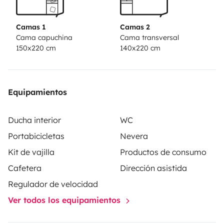
gegenüber einem ausgebauten Kastenwagen ein
besseres Wohnklima und Raumgefühl. Also ein
Camas 1
Camas 2
Fahrzeug in dem man sich auch längere Zeit wohlfühlen
Cama capuchina
Cama transversal
150x220 cm
140x220 cm
kann. Unter dem Doppelbett im Heck befindet sich eine
große Garage. Das Alkoven-Bett (1,50x2,20m) ist
besonders geräumig und einschiebbar um den
Wohnraum zu vergrößern.
Equipamientos
Modell: ECO 680
Ducha interior
WC
Typ: Alkoven
Portabicicletas
Nevera
Sitzplätze: 4
Kit de vajilla
Productos de consumo
Schlafplätze: 4
Cafetera
Dirección asistida
Länge: 6,84 m
Regulador de velocidad
Breite: 2,34 m
Ver todos los equipamientos
Höhe: 3,06 m
ZGG: 3.500 kg