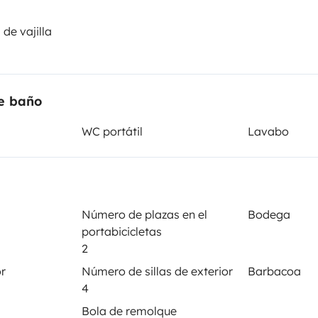
Puesta en circulación:
de vajilla
DITION
2025
Altura
2,98 m
e baño
sticas
WC portátil
Lavabo
Número de plazas en el
Bodega
portabicicletas
2
Carnet de conducir
or
Número de sillas de exterior
Barbacoa
Carnet B
4
Se permite fumar
Bola de remolque