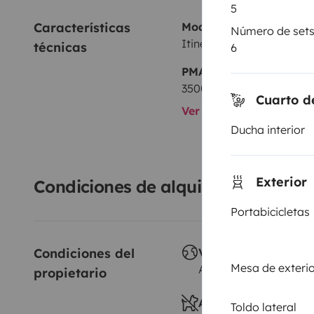
5
Características 
Modelo
Número de sets 
Itineo MC740 SPIRIT E
técnicas
6
PMA:
3500 kg
Cuarto d
Ver todas las caracterí
Ducha interior
Exterior
Condiciones de alquiler
Portabicicletas
Condiciones del 
Viajes al extranjero
Mesa de exteri
Autorizado
propietario
Animales a bordo
Toldo lateral