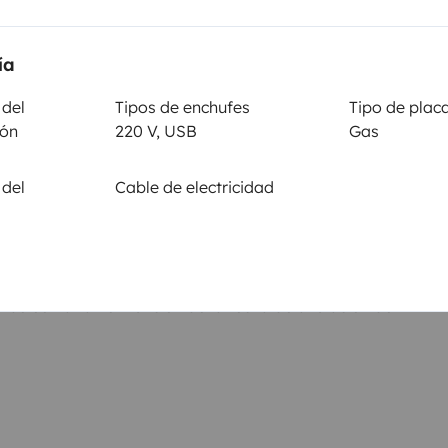
No autorizado
je
ía
al
 del
Tipos de enchufes
Tipo de plac
ión
220 V, USB
Gas
Importe
 del
Cable de electricidad
r Yescapa
2000€ o importe de la franquicia
suscrita
olso varían en función de la fecha de anulación de