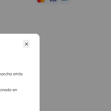
archa atrás
ionado en