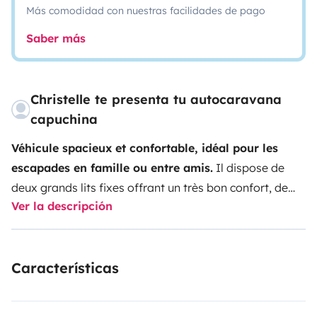
Más comodidad con nuestras facilidades de pago
Saber más
Christelle te presenta tu autocaravana
capuchina
Véhicule spacieux et confortable, idéal pour les
escapades en famille ou entre amis.
Il dispose de
deux grands lits fixes offrant un très bon confort, de
Ver la descripción
nombreux rangements pratiques, ainsi que d’un coin
cuisine entièrement équipé (plaque de cuisson, four,
réfrigérateur et congélateur).
Attention toutefois, la
Características
cinquième place est peu confortable et contraignante,
cela nécessite la conversion de l'espace séjour en lit,
nous évitons de l'utiliser. Avec des enfants, il est assez