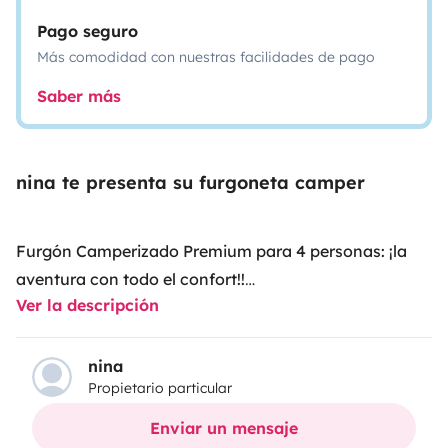
Pago seguro
Más comodidad con nuestras facilidades de pago
Saber más
nina te presenta su furgoneta camper
Furgón Camperizado Premium para 4 personas: ¡la
aventura con todo el confort!!
Ver la descripción
¿Buscas una experiencia de viaje sobre ruedas sin
renunciar a la comodidad? Este furgón camperizado
de alta gama es la opción ideal para familias o grupos
nina
Propietario particular
de hasta 4 personas que desean explorar con total
libertad y lujo.
Enviar un mensaje
💤 Espacio para dormir: