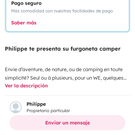
Pago seguro
Más comodidad con nuestras facilidades de pago
Saber más
Philippe te presenta su furgoneta camper
Envie d’aventure, de nature, ou de camping en toute
simplicité? Seul ou à plusieurs, pour un WE, quelques
Ver la descripción
semaine ,en bord de mer ou en campagne, notre van
aménagé de type california est le compagnon
d’escapade qu’il vous idéal. Binic est le point de départ
Philippe
Propietario particular
parfait pour un tour de Bretagne, ou un saut en
Normandie, du Mont St Michel en passant par Saint-
Enviar un mensaje
Malo, la côte d’Emeraude, Dinan,le port de Gwen zegal,