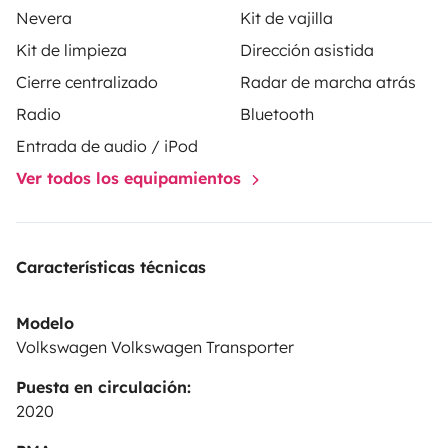
table d’extérieur avec 2 fauteuils pliables un store
Nevera
Kit de vajilla
extérieur
Kit de limpieza
Dirección asistida
Options incluses
: 1 douchette à l’extérieur avec sa
Cierre centralizado
Radar de marcha atrás
cabine et draps housse
Options en sus
:
Radio
Bluetooth
Porte vélo (3 vélos max) 30€ la location
Entrada de audio / iPod
Ver todos los equipamientos
Características técnicas
Modelo
Volkswagen Volkswagen Transporter
Puesta en circulación:
2020