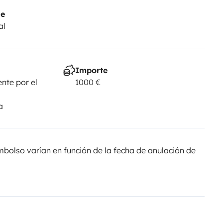
je
al
Importe
nte por el
1000 €
a
olso varían en función de la fecha de anulación de