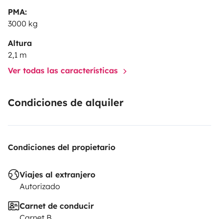
PMA:
3000 kg
Les animaux sont autorisés à condition de ramener
des plaids pour protéger.
Altura
2,1 m
N'hésitez pas à nous contacter pour toutes questions
Ver todas las características
et renseignements.
Condiciones de alquiler
Condiciones del propietario
Viajes al extranjero
Autorizado
Carnet de conducir
Carnet B