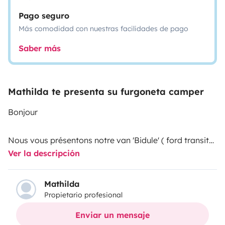
Pago seguro
Más comodidad con nuestras facilidades de pago
Saber más
Mathilda te presenta su furgoneta camper
Bonjour
Nous vous présentons notre van 'Bidule' ( ford transit
Ver la descripción
H1 L2) fait maison.
Vous désirez prendre un bol d'air profitez de la nature ,
Mathilda
Propietario profesional
alors il vous le faut pour quelques jours.
Enviar un mensaje
Nous sommes situés dans le pays Royannais au porte