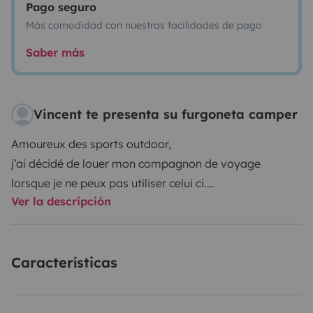
Pago seguro
Más comodidad con nuestras facilidades de pago
Saber más
Vincent te presenta su furgoneta camper
Amoureux des sports outdoor,
j’ai décidé de louer mon compagnon de voyage
lorsque je ne peux pas utiliser celui ci.
Ver la descripción
Sa boîte automatique et son moteur diesel économe
pour un véhicule de ce gabarit vous permettrons
Características
d’avaler les kilomètres.
En plus de l’équipement standard du T6.1 California