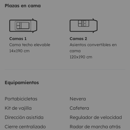
vous aurez accès à:
Plazas en cama
-matelas à mémoire de forme
-douche chaude
-vaisselle
Camas 1
Camas 2
-plancha extérieure à gaz
Cama techo elevable
Asientos convertibles en
14x190 cm
cama
-store avec éclairage led
120x190 cm
-porte vélo 4 emplacements
-calés de niveau
drap housse et couette à prévoir ou sac de couchage
Equipamientos
Préférance pour une location à 100kms/ jour
Portabicicletas
Nevera
Kit de vajilla
Cafetera
Dirección asistida
Regulador de velocidad
Cierre centralizado
Radar de marcha atrás