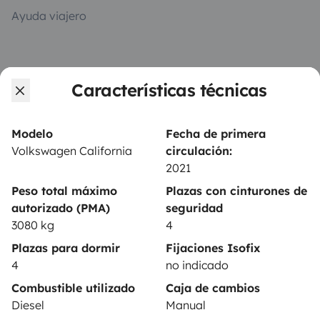
Ayuda viajero
PROPIETARIOS
Características técnicas
Anunciar un vehículo
Contrato de alquiler
Modelo
Fecha de primera
Volkswagen California
circulación:
Seguros de alquiler
2021
Asistencias de alquiler
Peso total máximo
Plazas con cinturones de
autorizado (PMA)
seguridad
Ayuda propietario
3080 kg
4
Plazas para dormir
Fijaciones Isofix
4
no indicado
Combustible utilizado
Caja de cambios
Medios de pago seguros
Pago en varios plazos
Diesel
Manual