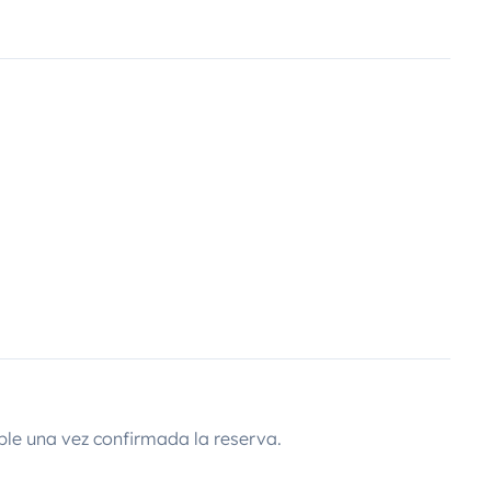
s de 71 hectares et plus de 300
uet
 et sa ville médiévale, le château
ortif, accrobranche, karting, vélo
lade en forêt, lac, base de loisir,
ble una vez confirmada la reserva.