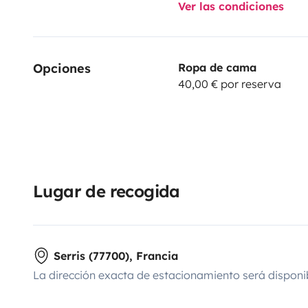
Ver las condiciones
- Le parc des félins à Lumigny (77) sur un parc de plu
animaux
Opciones
Ropa de cama
- Parrot-Wolrd parc animalier sur le thème du perroq
40,00 € por reserva
Sans oublier Fontainebleau (château et forêt), Provins
de Vaux-le-Vicomte et toutes ces activités pour les sp
rail, baptême de l’air, descente de rivière en canoé, ba
etc...
Lugar de recogida
Serris (77700), Francia
La dirección exacta de estacionamiento será disponi