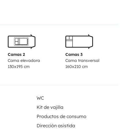
rt TV
s gaz, évier, nombreux
ns)
Camas 2
Camas 3
Cama elevadora
Cama transversal
res,store occultant
130x195 cm
160x210 cm
WC
tion
Kit de vajilla
Productos de consumo
es,poêle,aspirateur…\n Si besoin
Dirección asistida
ns votre réservation.