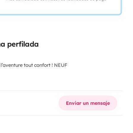
a perfilada
l’aventure tout confort ! NEUF
ges en toute autonomie ?
r moderne, spacieux et ultra
Enviar un mensaje
milles ou les couples exigeants
e + lits jumeaux convertibles en