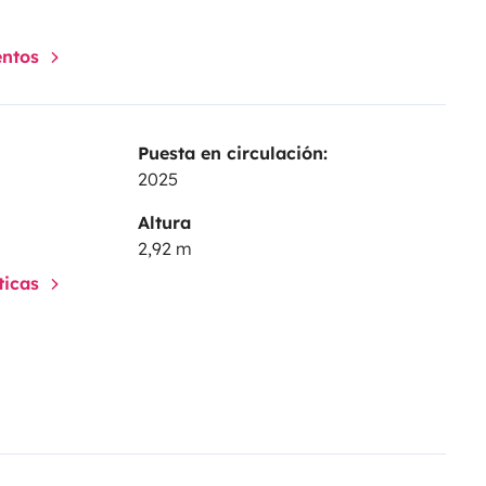
ainsi que le plein d
entos
g car.
Puesta en circulación:
2025
Altura
2,92 m
sticas
 remparts, sont musé de la grande
et sa spécialité le BRIE DE MEAUX
la moutarde de Meaux et pour les
dans l’un des bars à bière.
, Crécy-la-Chapelle est bordée