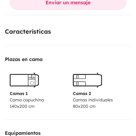
Enviar un mensaje
¡súbete y disfruta de las vacaciones!
Y con más de 550 kg de carga útil, no tienes que dejar
nada en casa. ¿A qué esperas?
Características
Plazas en cama
Camas 1
Camas 2
Cama capuchina
Camas individuales
140x200 cm
80x200 cm
Equipamientos