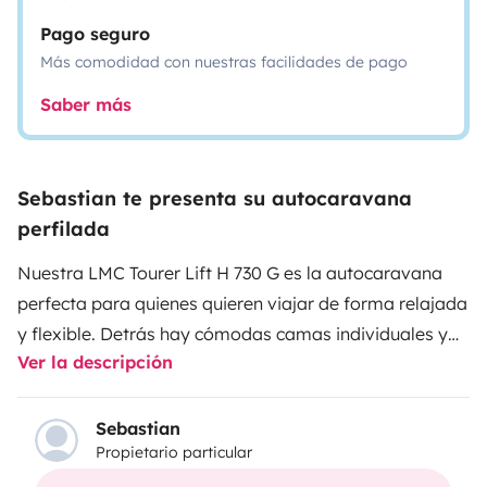
Pago seguro
Más comodidad con nuestras facilidades de pago
Saber más
Sebastian te presenta su autocaravana
perfilada
Nuestra LMC Tourer Lift H 730 G es la autocaravana
perfecta para quienes quieren viajar de forma relajada
y flexible. Detrás hay cómodas camas individuales y
Ver la descripción
delante una cama abatible, ideal para familias o
amigos. El gran garaje tiene espacio para bicicletas y
todo lo que necesitas en el viaje. La cocina está
Sebastian
Propietario particular
totalmente equipada y el baño incluso tiene ducha
separada. Todo es luminoso, moderno y bien cuidado: