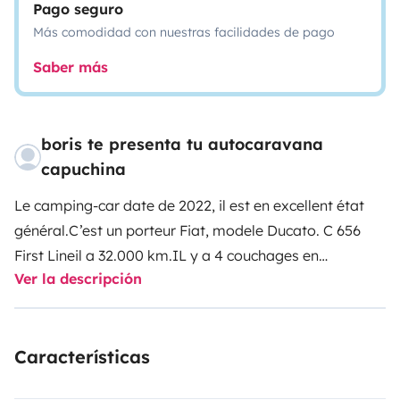
Pago seguro
Más comodidad con nuestras facilidades de pago
Saber más
boris te presenta tu autocaravana
capuchina
Le camping-car date de 2022, il est en excellent état
général.
C’est un porteur Fiat, modele Ducato. C 656
First Line
il a 32.000 km.
IL y a 4 couchages en
Ver la descripción
couchette (1 couchage 2 places dans la capucine, et 1
couchage 1 place à l’arrière) et 1 en lit dînette (à
installer le soir et ranger le matin pour pouvoir utiliser
Características
la table pour les repas).
Il y a 1 auvent, 4 fauteuils pour
se relaxer dehors, chauffage Vebasto, 1 bouteille de