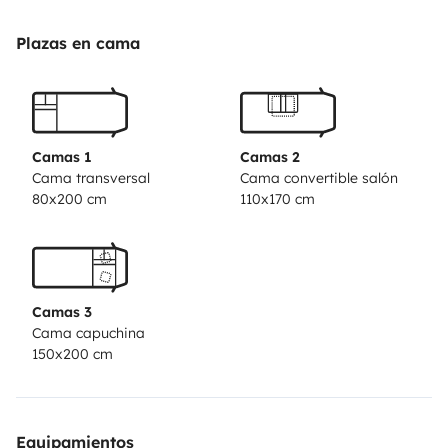
gaz pour la cuisine et l’eau chaude.
1 machine à café
Nespresso (vertuo)
Il mesure 7m de long par 2m40 de
Plazas en cama
large
Camas 1
Camas 2
Cama transversal
Cama convertible salón
80x200 cm
110x170 cm
Camas 3
Cama capuchina
150x200 cm
Equipamientos