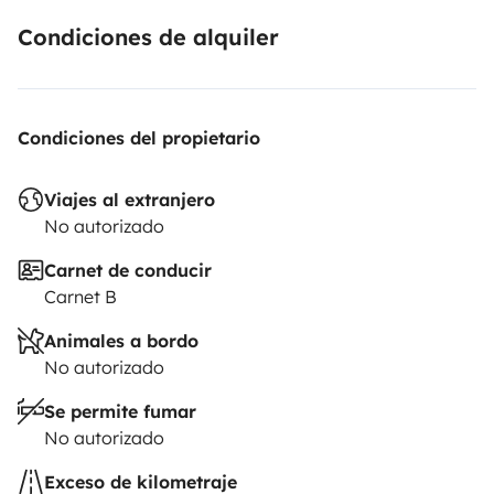
Condiciones de alquiler
Le + de ce van :
Condiciones del propietario
Aménagement fait maison, bois naturel et ambiance
cosy
Viajes al extranjero
Parfait pour des nuits en pleine nature ou en spot
No autorizado
sauvage
Se conduit et se gare facilement, même en ville
Carnet de conducir
Départ et retour à Aubagne
Carnet B
Animales a bordo
No autorizado
Se permite fumar
No autorizado
Exceso de kilometraje