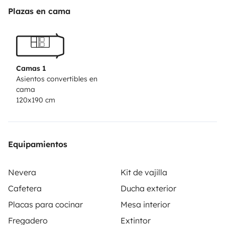
Plazas en cama
Ce van est parfait pour deux personnes en quête
d’évasion. Compact, maniable et autonome, il offre
tout le confort essentiel pour explorer les merveilles du
Sud : Calanques, Luberon, Verdon, Camargue…
Camas 1
Asientos convertibles en
cama
120x190 cm
À l’intérieur, vous trouverez :
Equipamientos
Nevera
Kit de vajilla
Un lit double avec matelas
Cafetera
Ducha exterior
Une plaque de cuisson au gaz (avec tout le nécessaire
pour cuisiner)
Placas para cocinar
Mesa interior
Une glacière électrique (fonctionnelle mais parfois un
Fregadero
Extintor