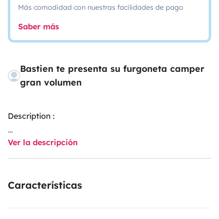
Más comodidad con nuestras facilidades de pago
Saber más
Bastien te presenta su furgoneta camper
gran volumen
Description :
Ver la descripción
NB: Attention, location minimum 7 jours!
Envie de
liberté, de routes ensoleillées et de réveils en pleine
nature ?
Características
Notre Ford Transit aménagé entièrement par nos soins
vous attend à Aubagne, aux portes de Marseille, pour
partir à l’aventure en toute simplicité !