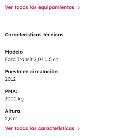
peu capricieuse — on préfère vous prévenir !)
Ver todos los equipamientos
Douche solaire extérieure
Rangements malins et optimisés
Éclairage LED et batterie auxiliaire
Características técnicas
Modelo
À noter :
Ford Transit 2,0 l 115 ch
Puesta en circulación:
Pas de panneau solaire à bord (recharge possible en
2012
roulant ou sur secteur)
Pas de toilettes dans le van (mais de nombreuses aires
PMA:
3000 kg
et solutions pratiques dans la région)
Altura
2,8 m
Ver todas las características