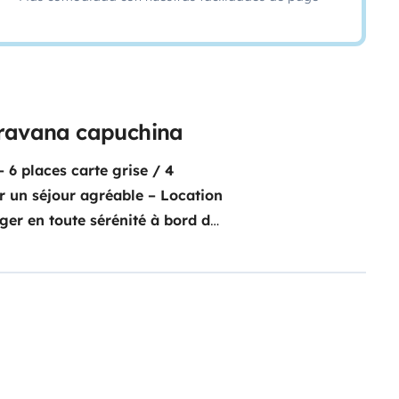
aravana capuchina
6 places carte grise / 4
 un séjour agréable – Location
ger en toute sérénité à bord de
quipements complets. Ce Fiat
tement aux familles ou petits
ue et conviviale.Grâce à un
qu’à poser vos valises et
imal et d’une autonomie
doubles spacieux : lit
moire de forme pour un confort