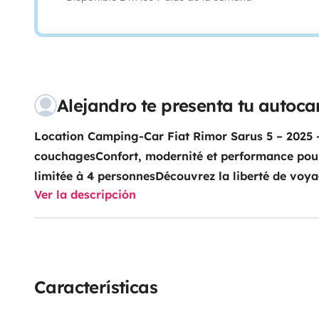
Alejandro te presenta tu autoc
Location Camping-Car Fiat Rimor Sarus 5 – 2025 – 
couchagesConfort, modernité et performance pour
limitée à 4 personnesDécouvrez la liberté de voya
Ver la descripción
ce camping-car neuf, alliant espace, confort et é
équipé de la cellule Rimor Sarus 5 convient parfai
groupes, offrant une expérience de voyage pratiq
véhicule entièrement équipé, il ne vous reste plus 
prendre la route, en bénéficiant d’un confort opt
Características
complète.Aménagement intérieur :Deux couchages 
capucine et lit arrière, équipés de coussins à mé