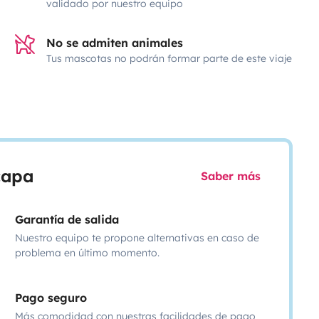
validado por nuestro equipo
No se admiten animales
Tus mascotas no podrán formar parte de este viaje
scapa
Saber más
Garantía de salida
Nuestro equipo te propone alternativas en caso de
problema en último momento.
Pago seguro
Más comodidad con nuestras facilidades de pago