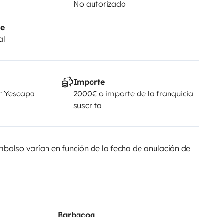
No autorizado
50euros (forfait ménage) será
t, elle sera restitué au retour
je
al
Importe
r Yescapa
2000€ o importe de la franquicia
suscrita
olso varían en función de la fecha de anulación de
Barbacoa