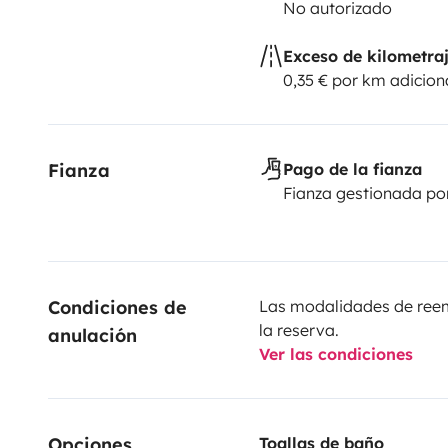
No autorizado
les réparations seront appliqués'Une caution de 1
demandé obligatoirement en espèces avant le dépar
Exceso de kilometra
si le véhicule est dans le même état de depart.
0,35 € por km adicion
Fianza
Pago de la fianza
Fianza gestionada po
Condiciones de 
Las modalidades de reemb
la reserva.
anulación
Ver las condiciones
Opciones
Toallas de baño