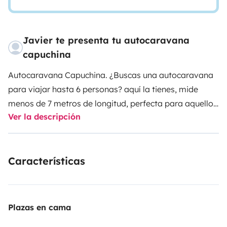
Javier te presenta tu autocaravana
capuchina
Autocaravana Capuchina. ¿Buscas una autocaravana
para viajar hasta 6 personas? aquí la tienes, mide
menos de 7 metros de longitud, perfecta para aquellos
Ver la descripción
que necesiten espacio extra para sus viajes. Con
cambio automático
, asistente
mantenimiento de
carril
, dos asientos traseros con
Isofix
. Perfecta para
Características
viajar en familia. No pases calor con su
Aire
Acondicionado
en vivienda (adicional a cabina)
¿Harto
de vaciar el poti? Nosotros también, por eso
decidimos quitarlo e instalar el inodoro Clesana C1, un
Plazas en cama
sistema sin agua, sin olores, sin mancharte, pudiendo