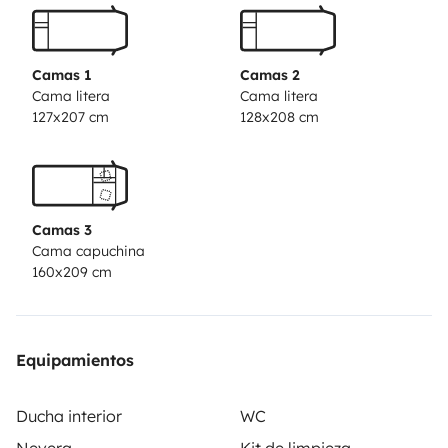
usar todo el papel que quieras e incluso puedes echar
los productos de higiene intima (compresas,
tampones, pañales, etc). ¿Y entonces donde se vacía?
Camas 1
Camas 2
directamente en el contendor de basura mediante su
Cama litera
Cama litera
127x207 cm
128x208 cm
sistema de bolsas termoselladas.
Si estás pensando
viajar al Sur en verano, el aire acondicionado en
vivienda te permite climatizar la autocaravana cuando
estamos enchufados en el camping, o si eres de los
Camas 3
que quiere echarse una siesta fresquito cuando vas de
Cama capuchina
ruta, gracias a la batería de litio y el Modo Isla, el aire
160x209 cm
acondicionado funciona sin estar enchufado
(autonomía limitada).
Y hablando de enchufar,
necesitas recargar el patinete, baterías o incluso te
Equipamientos
tienes que seguir conectando en remoto con el portátil,
esta autocaravana dispone de un potente inversor de
Ducha interior
WC
220v que permite enchufar estos equipos para ser un
Nevera
Kit de limpieza