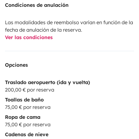
contrato y dejarlo todo listo. El envío se realiza
Condiciones de anulación
mediante enlace seguro y solo solicitamos los datos
imprescindibles para el registro. Si tienes cualquier
Las modalidades de reembolso varían en función de la
incidencia con la subida o la documentación, te
fecha de anulación de la reserva.
Ver las condiciones
ayudamos al momento.
Opciones
Traslado aeropuerto (ida y vuelta)
200,00 € por reserva
Toallas de baño
75,00 € por reserva
Ropa de cama
75,00 € por reserva
Cadenas de nieve