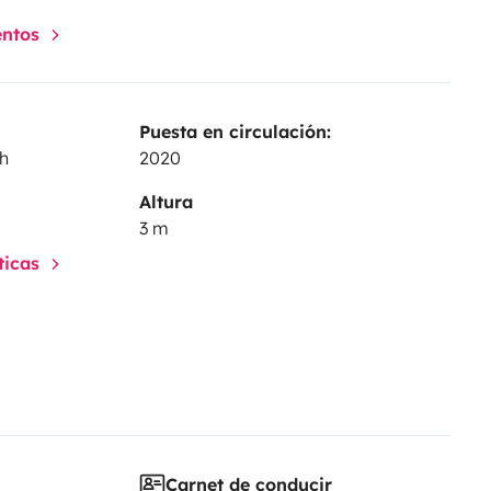
entos
Puesta en circulación:
ch
2020
Altura
3 m
sticas
Carnet de conducir