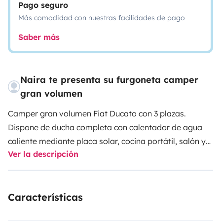
Pago seguro
Más comodidad con nuestras facilidades de pago
Saber más
Naira te presenta su furgoneta camper
gran volumen
Camper gran volumen Fiat Ducato con 3 plazas.
Dispone de ducha completa con calentador de agua
caliente mediante placa solar, cocina portátil, salón y
Ver la descripción
sofá que se hace cama individual, wc potti, nevera,
frigorífico y microondas.
Características
gran capacidad de almacenaje tanto en interior como
en maletero y cama de 1,30 con tv smart tv.