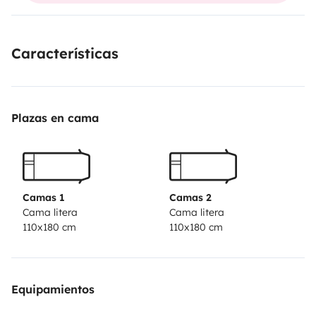
Cómoda, limpia, práctica y lista para salir. Tú solo
Características
tienes que elegir el destino. ¡La carretera te espera!
Plazas en cama
Camas 1
Camas 2
Cama litera
Cama litera
110x180 cm
110x180 cm
Equipamientos