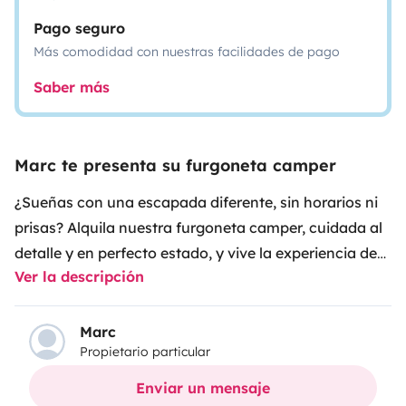
Pago seguro
Más comodidad con nuestras facilidades de pago
Saber más
Marc te presenta su furgoneta camper
¿Sueñas con una escapada diferente, sin horarios ni
prisas? Alquila nuestra furgoneta camper, cuidada al
detalle y en perfecto estado, y vive la experiencia de
Ver la descripción
viajar a tu ritmo.
Equipada con todo lo que necesitas para sentirte
como en casa: cama cómoda, cocina funcional,
Marc
Propietario particular
espacio para relajarte y un diseño pensado para tu
comodidad. Ideal para recorrer la costa, perderte en
Enviar un mensaje
la montaña o improvisar una aventura.