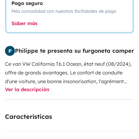
Pago seguro
Más comodidad con nuestras facilidades de pago
Saber más
Philippe te presenta su furgoneta camper
P
Ce van VW California T6.1 Ocean, état neuf (08/2024),
offre de grands avantages. Le confort de conduite
d'une voiture, une bonne insonorisation, l'agrément
Ver la descripción
d'une boite automatique DSG 7 vitesses ainsi que de
nombreuses aides à la conduite (caméra de recul, aide
au stationnement, etc...) Les dimensions (notamment
Características
une hauteur inférieure à 2m) permettent de circuler et
stationner facilement dans les villes et villages. Aux
péages, c'et le tarif voiture.
Aspects pratiques : un toit