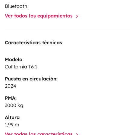
nous proposons notre van en priorité pour 2 adultes,
Bluetooth
éventuellement accompagnés d'un ou deux jeunes
Ver todos los equipamientos
enfants maximum.
Prêts pour l'aventure ! Vive la
'vanlife '! Nous restons à votre disposition pour toute
question complémentaire.
Marianne et Philippe
Características técnicas
Modelo
California T6.1
Puesta en circulación:
2024
PMA:
3000 kg
Altura
1,99 m
Ver todas las características