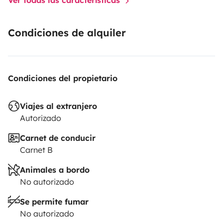
🚿 Shower and autonomy
Decathlon solar shower
Condiciones de alquiler
Privacy curtain for outdoor showering
Condiciones del propietario
Small water tank (10L in addition to the shower)
Viajes al extranjero
Powered by a portable battery (rechargeable via
Autorizado
mains or solar panels)
Carnet de conducir
Carnet B
🏄‍♂️ Perfect for surfers/athletes
Animales a bordo
No autorizado
Large under-bed storage space that can
accommodate 3 surfboards (6\'6', 5\'8', 6\')
Se permite fumar
No autorizado