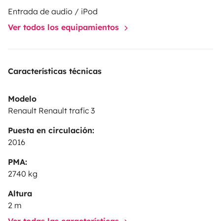
chests, under-bed space
Entrada de audio / iPod
Ver todos los equipamientos
Discreet 'safe' for valuables (computer, papers, etc.)
🍽️ Kitchen & Equipment
Características técnicas
Campingaz stove (removable)
Modelo
Renault Renault trafic 3
Cooking and dining equipment
Puesta en circulación:
Fire extinguisher
2016
PMA:
Road map of Europe
2740 kg
Altura
No built-in refrigerator or fixed gas.
2 m
Ver todas las características