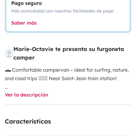
Pago seguro
Más comodidad con nuestras facilidades de pago
Saber más
Marie-Octavie te presenta su furgoneta
camper
🛻 Comfortable campervan – ideal for surfing, nature,
and road trips 🏄‍♂️🌿 Near Saint-Jean train station!
Ver la descripción
🔧 The van
Late-2016 Renault Trafic 3, fully equipped! Low fuel
Características
consumption (6.9L/100km). It\'s fully equipped,
homemade, and available for rent this summer! We\'re