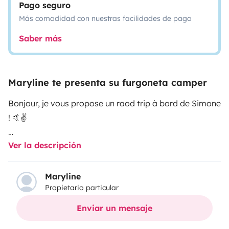
Pago seguro
Más comodidad con nuestras facilidades de pago
Saber más
Maryline te presenta su furgoneta camper
Bonjour, je vous propose un raod trip à bord de Simone
! 🤙✌️
Ver la descripción
L'Aventure se passe au sein de mon Van WV
Transporter T5.
L'aménagement est 'fait maison', avec soin et amour
Maryline
Propietario particular
😇🥰...dans un esprit bohème ...
Simone est authentique et pleine de charme..✨️🙏
Enviar un mensaje