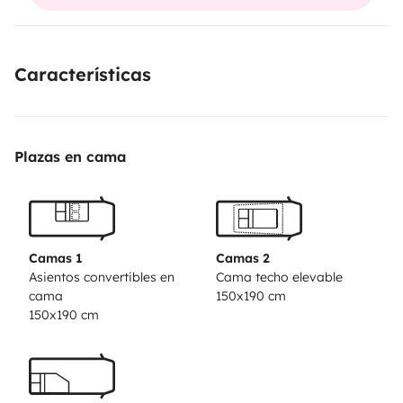
viaje sin tener que buscar un lugar para vaciar las
aguas sucias. iSin preocupaciones adicionales!
Características
Plazas en cama
Camas 1
Camas 2
Asientos convertibles en
Cama techo elevable
cama
150x190 cm
150x190 cm