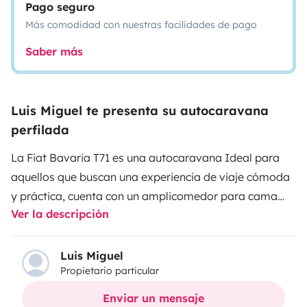
Pago seguro
Más comodidad con nuestras facilidades de pago
Saber más
Luis Miguel te presenta su autocaravana
perfilada
La Fiat Bavaria T71 es una autocaravana Ideal para
aquellos que buscan una experiencia de viaje cómoda
y práctica, cuenta con un amplicomedor para cama
Ver la descripción
elevable, gran calidad de armarios y con un diseño
compacto y funcional que se adapta a diferentes
necesidades y preferencias. Para vuestra comodidad,
Luis Miguel
Propietario particular
el precio de la limpieza incluye el vaciado de aguas
grises y negras. Así que podréis disfrutar de vuestro
Enviar un mensaje