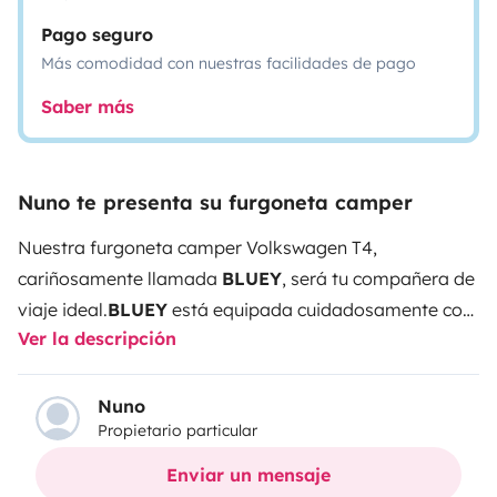
Pago seguro
Más comodidad con nuestras facilidades de pago
Saber más
Nuno te presenta su furgoneta camper
Nuestra furgoneta camper Volkswagen T4,
cariñosamente llamada
BLUEY
, será tu compañera de
viaje ideal.
BLUEY
está equipada cuidadosamente con
Ver la descripción
todas las comodidades esenciales para que tu
escapada de verano sea tan elegante como
inolvidable. Recorre las impresionantes costas y los
Nuno
Propietario particular
paisajes rurales de Portugal con total libertad y
facilidad.
Disfruta de atardeceres dorados, explora
Enviar un mensaje
encantadores pueblos pesqueros y deja que tus pies se