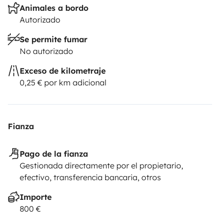
Animales a bordo
portátil
¿Tienes preguntas?
¿Necesitas ayuda para
Autorizado
planificar tu itinerario o entender las leyes de camper
Se permite fumar
en Portugal?
Contáctanos
— estaremos encantados de
No autorizado
ayudarte y ¡tenemos muchas ganas de conocerte!
Exceso de kilometraje
0,25 € por km adicional
Fianza
Pago de la fianza
Gestionada directamente por el propietario,
efectivo, transferencia bancaria, otros
Importe
800 €