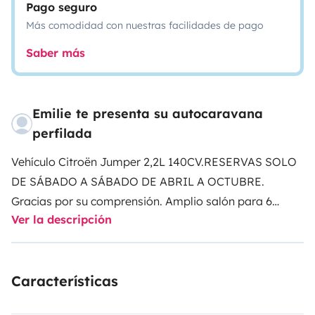
Pago seguro
Más comodidad con nuestras facilidades de pago
Saber más
Emilie te presenta su autocaravana
perfilada
Vehículo Citroën Jumper 2,2L 140CV.
RESERVAS SOLO
DE SÁBADO A SÁBADO DE ABRIL A OCTUBRE.
Gracias por su comprensión.
Amplio salón para 6
Ver la descripción
personas gracias al baño que ocupa toda la parte
trasera de la autocaravana (lo que la hace muy
espaciosa y funcional). Incluyendo un vestidor.
La
Características
cama principal es de 160X200 y se encuentra a la
altura de la luz del techo en la sala de estar. Baja y