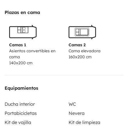
sube en automático, pero también puede ser en
manual. La altura se puede ajustar si las personas
Plazas en cama
duermen en la sala de estar. La zona de dormir en la
sala de estar es cómoda.
En un futuro, lo
completaremos con un colchón extra fino.Más
adecuado para niños en este momento.
Aceptamos
Camas 1
Camas 2
perros. Tenemos un Border Collie que se siente muy a
Asientos convertibles en
Cama elevadora
cama
160x200 cm
gusto allí.
No lo dudes si tienes alguna pregunta.
140x200 cm
Equipamientos
Ducha interior
WC
Portabicicletas
Nevera
Kit de vajilla
Kit de limpieza