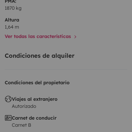
PMA:
coffre de toit en même temps).
Contactez moi et je
1870 kg
trouverai une solution à vos besoin.
Altura
1,64 m
Ver todas las características
Condiciones de alquiler
Condiciones del propietario
Viajes al extranjero
Autorizado
Carnet de conducir
Carnet B