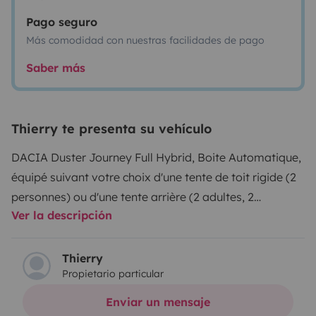
Pago seguro
Más comodidad con nuestras facilidades de pago
Saber más
Thierry te presenta su vehículo
DACIA Duster Journey Full Hybrid, Boite Automatique,
équipé suivant votre choix d'une tente de toit rigide (
2
personnes
) ou d'une tente arrière (
2 adultes, 2
Ver la descripción
enfants
).
Venez le chercher directement en TGV ou en
Avion !
L'avantage de la toile de tente rigide c'est la
rapidité de déploiement (1mn) et de fermeture, une
Thierry
Propietario particular
place de stationnement au fond d'un chemin ou sous
un bel arbre et vous êtes installé.
C'est parfait pour un
Enviar un mensaje
couple nomade !
Avec la tente arrière c'est plus de