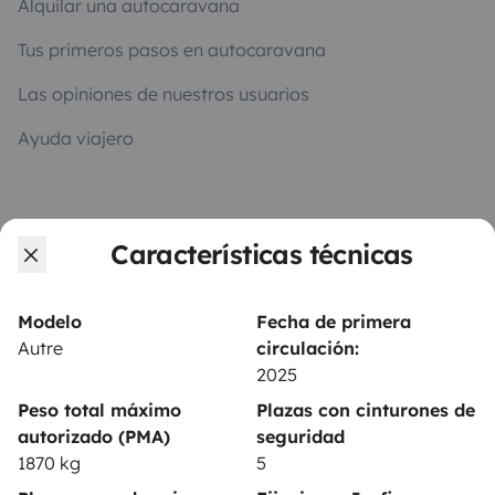
Alquilar una autocaravana
Tus primeros pasos en autocaravana
Las opiniones de nuestros usuarios
Ayuda viajero
PROPIETARIOS
Características técnicas
Anunciar un vehículo
Contrato de alquiler
Modelo
Fecha de primera
Autre
circulación:
Seguros de alquiler
2025
Asistencias de alquiler
Peso total máximo
Plazas con cinturones de
autorizado (PMA)
seguridad
Ayuda propietario
1870 kg
5