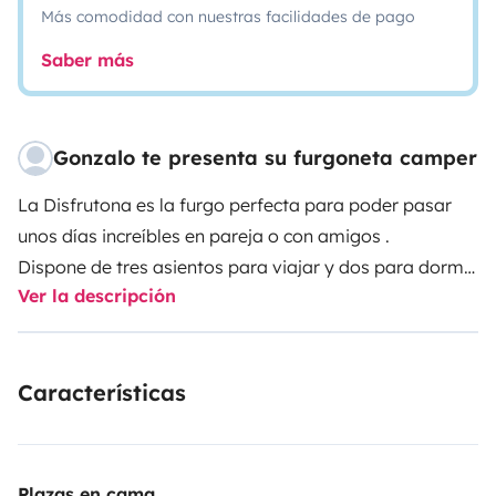
Más comodidad con nuestras facilidades de pago
Saber más
Gonzalo te presenta su furgoneta camper
La Disfrutona es la furgo perfecta para poder pasar
unos días increíbles en pareja o con amigos .
Dispone de tres asientos para viajar y dos para dormir
Ver la descripción
.
Esta T5 es como una mini casa dispone :
-Placa Solar
Características
-WC Químico
- Mesa y sillas exteriores
- Toldo
- Mesa y sofá interior
Plazas en cama