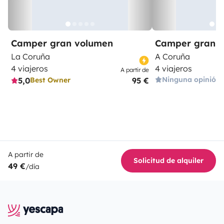
Camper gran volumen
Camper gran 
La Coruña
A Coruña
4 viajeros
4 viajeros
A partir de
Ninguna opinión
5,0
95 €
Best Owner
A partir de
Solicitud de alquiler
49 €
/día