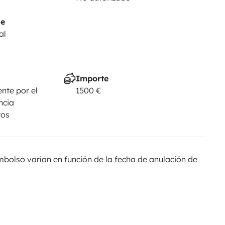
je
al
Importe
nte por el
1500 €
ncia
ros
olso varían en función de la fecha de anulación de