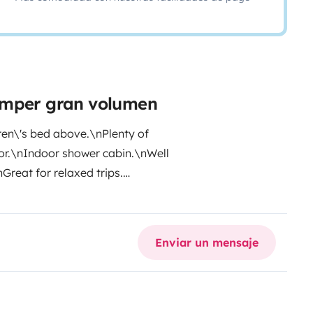
amper gran volumen
ren\'s bed above.\nPlenty of
or.\nIndoor shower cabin.
\nWell
Great for relaxed trips.
Enviar un mensaje