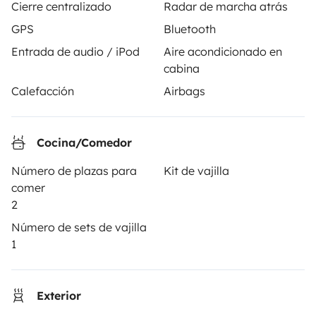
Cierre centralizado
Radar de marcha atrás
Tus primeros pasos en autocaravana
GPS
Bluetooth
Las opiniones de nuestros usuarios
Entrada de audio / iPod
Aire acondicionado en
cabina
Ayuda viajero
Calefacción
Airbags
PROPIETARIOS
Cocina/Comedor
Anunciar un vehículo
Número de plazas para
Kit de vajilla
comer
Contrato de alquiler
2
Seguros de alquiler
Número de sets de vajilla
1
Asistencias de alquiler
Ayuda propietario
Exterior