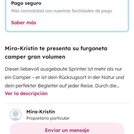
Pago seguro
Más comodidad con nuestras facilidades de pago
Saber más
Mira-Kristin te presenta su furgoneta
camper gran volumen
Dieser liebevoll ausgebaute Sprinter ist mehr als nur
ein Camper – er ist dein Rückzugsort in der Natur und
dein perfekter Begleiter auf jeder Reise. Durch die
Ver la descripción
angenehme Stehhöhe und das komfortable feste Bett
kannst du dich vom ersten Moment an entspannen.
Kein tägliches Umbauen, kein Stress – einfach
Mira-Kristin
Propietario particular
ankommen und genießen.
Dank Solaranlage und großzügigem Frischwassertank
Enviar un mensaje