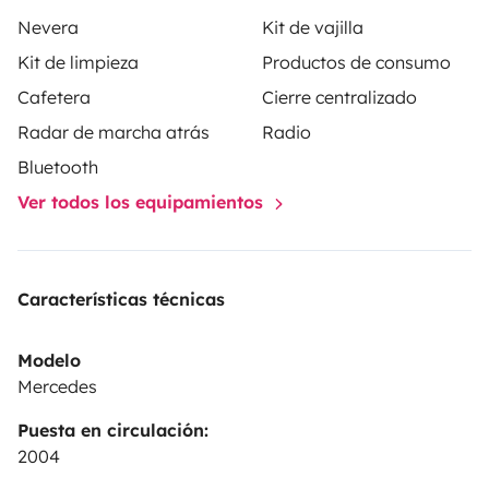
✔️ Viel Stauraum & cleveres Raumkonzept
Nevera
Kit de vajilla
✔️ Außendusche & Markise für maximalen Komfort
Kit de limpieza
Productos de consumo
✔️ Gepflegt, zuverlässig & angenehm zu fahren
Cafetera
Cierre centralizado
Radar de marcha atrás
Radio
Bluetooth
Ver todos los equipamientos
Características técnicas
Modelo
Mercedes
Puesta en circulación:
2004