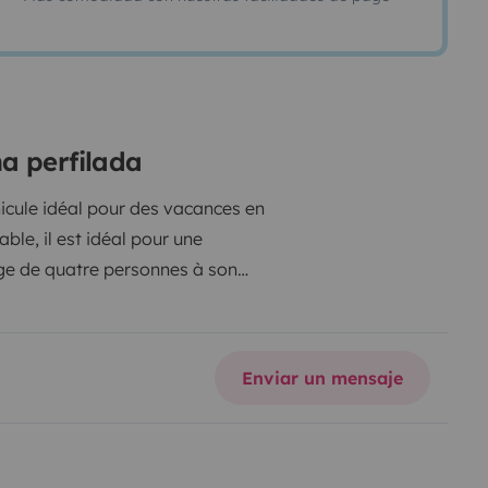
a perfilada
hicule idéal pour des vacances en
able, il est idéal pour une
age de quatre personnes à son
retrouve un lit permanent sur soute
e toilette offre une prestation
uant à la confortable dînette,
Enviar un mensaje
Sa conversion en couchage double
à disposition également de toute
rni : - vaisselle complète pour 4
 - 2 tables pliantes avec 4 chaises