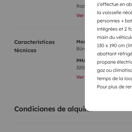
s’effectue en a
Radio
la vaisselle néc
Ver todos los equipami
personnes + batt
intégrées et 2 f
main du véhicul
Características 
Modelo
130 x 190 cm (li
Bürstner Fiat
técnicas
abattant réfrigé
PMA:
propane électric
3200 kg
gaz ou climatis
Ver todas las caracterí
temps de la loc
Pour plus de re
Condiciones de alquiler