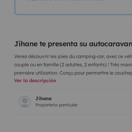
Jihane te presenta su autocaravan
Venez découvrir les joies du camping-car, avec ce vé
couple ou en famille (2 adultes, 2 enfants) ! Très mani
première utilisation. Conçu pour permettre le couch
Ver la descripción
bord, en raison de sa taille moyenne. À l’arrière, on 
qui présente une largeur correcte. À côté, le cabinet d
des plus conventionnelles avec une douche séparée. Q
Jihane
Propietario particular
elle peut accueillir quatre convives pour un repas. 
s’effectue en abaissant le plateau de la table. Mise 
la vaisselle nécessaire pour 4 personnes. Matériel fou
personnes + batterie de cuisine - cafetière, bouilloire