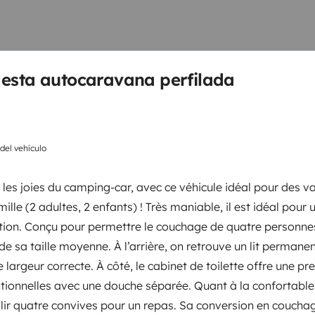
 vous guider lors de la prise en
 Couchages 132 x 188 cm (dînette)
nox et réchaud 3 feux avec
 : 150 l/100 l gaz : 2 x 13 kg
 esta autocaravana perfilada
2 panneaux solaires chauffage au
ité de stationner votre véhicule le
Camas 2
ir ainsi que nécessaire de toilette.
Cama francesa (acceso
 del vehículo
cter.
lateral)
130x190 cm
 les joies du camping-car, avec ce véhicule idéal pour des 
ille (2 adultes, 2 enfants) ! Très maniable, il est idéal pour 
ation. Conçu pour permettre le couchage de quatre personne
WC
de sa taille moyenne. À l’arrière, on retrouve un lit permane
Nevera
 largeur correcte. À côté, le cabinet de toilette offre une pr
Cafetera
tionnelles avec une douche séparée. Quant à la confortable 
illir quatre convives pour un repas. Sa conversion en coucha
Cámara de marcha atrás