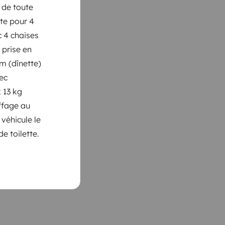
 de toute
ète pour 4
c 4 chaises
 prise en
m (dînette)
vec
x 13 kg
uffage au
 véhicule le
de toilette.