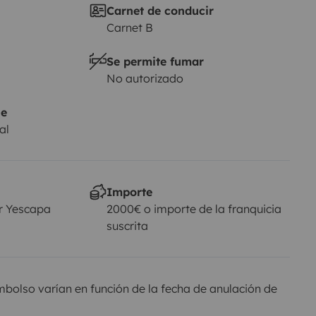
Carnet de conducir
Carnet B
Se permite fumar
No autorizado
je
al
Importe
r Yescapa
2000€ o importe de la franquicia
suscrita
olso varían en función de la fecha de anulación de