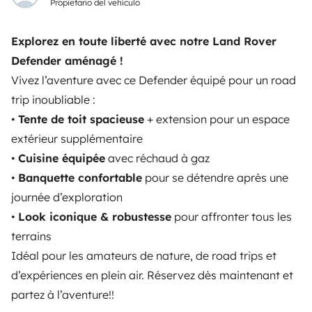
Propietario del vehículo
Ayuda propietario
Explorez en toute liberté avec notre Land Rover
Defender aménagé !
Vivez l’aventure avec ce Defender équipé pour un road
trip inoubliable :
Medios de pago seguros
Pago en varios plazos
•
Tente de toit spacieuse
+ extension pour un espace
extérieur supplémentaire
Descargar en
Disponible en
•
Cuisine équipée
avec réchaud à gaz
App Store
Google Play
•
Banquette confortable
pour se détendre après une
journée d’exploration
•
Look iconique & robustesse
pour affronter tous les
Blog
Contáctanos
Empleo
CGU
terrains
Idéal pour les amateurs de nature, de road trips et
Confidencialidad
Cookies
d’expériences en plein air. Réservez dès maintenant et
partez à l’aventure!!
© 2026 Yescapa