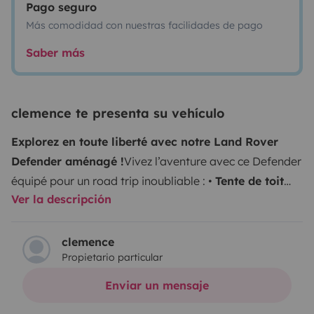
Pago seguro
Más comodidad con nuestras facilidades de pago
Saber más
clemence te presenta su vehículo
Explorez en toute liberté avec notre Land Rover
Defender aménagé !
Vivez l’aventure avec ce Defender
équipé pour un road trip inoubliable :
•
Tente de toit
Ver la descripción
spacieuse
+ extension pour un espace extérieur
supplémentaire
•
Cuisine équipée
avec réchaud à gaz
•
Banquette confortable
pour se détendre après une
clemence
Propietario particular
journée d’exploration
•
Look iconique & robustesse
pour affronter tous les terrains
Idéal pour les amateurs
Enviar un mensaje
de nature, de road trips et d’expériences en plein air.