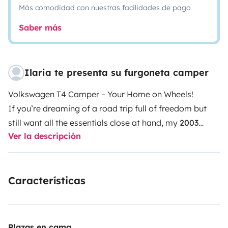
Más comodidad con nuestras facilidades de pago
Saber más
Ilaria te presenta su furgoneta camper
Volkswagen T4 Camper – Your Home on Wheels!
If you’re dreaming of a road trip full of freedom but
still want all the essentials close at hand, my
2003
Ver la descripción
Volkswagen T4 campervan
is the perfect choice!
🔧
Compact and easy to drive
, it’s ideal for couples or
friends who want to explore cities, hills, and beaches
Características
with total flexibility. Smooth driving with a
manual
gearbox
and fuel-efficient thanks to its
diesel engine
.
🛌 Comfort & Functionality
3 seats while driving, 2 sleeping places
Plazas en cama