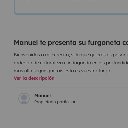
Manuel te presenta su furgoneta 
Bienvenidos a mi cerecita, si lo que quieres es pasar
rodeado de naturaleza e indagando en las profundida
mas alla segun querais esta es vuestra furgo.
Ver la descripción
En ella os podreis encontrar como en vuestra casa s
pequeña y la llevo fuera, pero que esto no os haga e
equipada con una gran cama aislada del frio y los rui
Manuel
Propietario particular
sillas exteriores , camping gas utillaje de cocina , c
220v como los de tu casa .
En la parte de la conducion me puedes meter casi por
de ruedas mixtas a parte de que si quieres llevarte