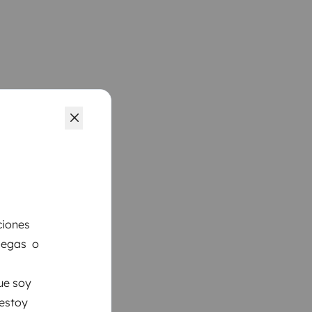
ciones
llegas o
ue soy
 estoy