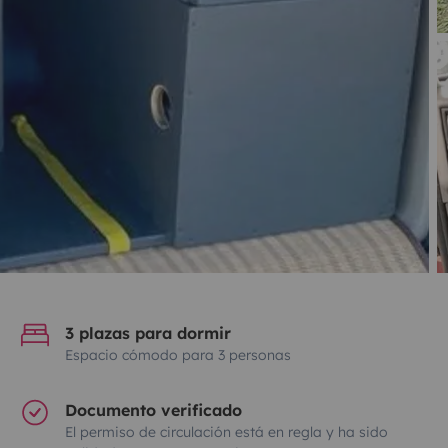
3 plazas para dormir
Espacio cómodo para 3 personas
Documento verificado
El permiso de circulación está en regla y ha sido