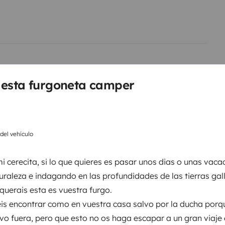
pero siempre puedes guardarte
a. Ahora que viene el invierno
nuestras escapadas a la nieve.
r en el aeropuerto ya que estamos

 esta furgoneta camper
 del vehículo
Nevera
i cerecita, si lo que quieres es pasar unos dias o unas vaca
raleza e indagando en las profundidades de las tierras ga
Kit de limpieza
querais esta es vuestra furgo.
Radio
eis encontrar como en vuestra casa salvo por la ducha porq
Calefacción
evo fuera, pero que esto no os haga escapar a un gran viaje