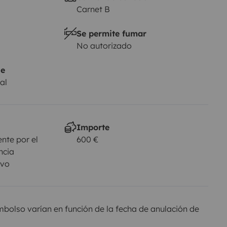
Carnet B
Se permite fumar
No autorizado
je
al
Importe
nte por el
600 €
ncia
ivo
olso varían en función de la fecha de anulación de