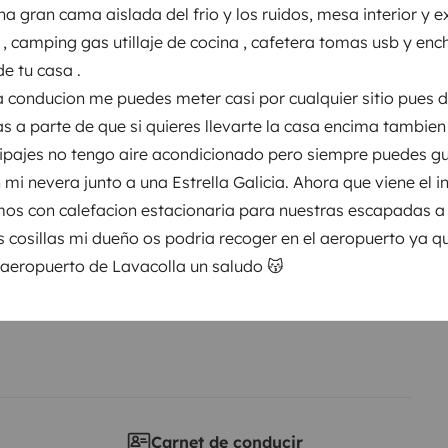
a gran cama aislada del frio y los ruidos, mesa interior y ex
entos
s , camping gas utillaje de cocina , cafetera tomas usb y enc
e tu casa .
la conducion me puedes meter casi por cualquier sitio pues 
Puesta en circulación:
s a parte de que si quieres llevarte la casa encima tambie
1996
ipajes no tengo aire acondicionado pero siempre puedes g
mi nevera junto a una Estrella Galicia. Ahora que viene el i
Altura
1,9 m
s con calefacion estacionaria para nuestras escapadas a l
s cosillas mi dueño os podria recoger en el aeropuerto ya 
sticas
 aeropuerto de Lavacolla un saludo 😽
Carnet de conducir