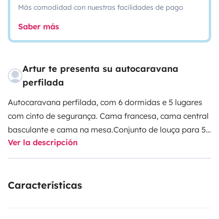
Más comodidad con nuestras facilidades de pago
Saber más
Artur te presenta su autocaravana
perfilada
Autocaravana perfilada, com 6 dormidas e 5 lugares
com cinto de segurança. Cama francesa, cama central
basculante e cama na mesa.
Conjunto de louça para 5
Ver la descripción
pessoas, conjunto de limpeza constituído por
esfregona com balde, vassoura, pá e utensílios para
lavar louça e detergentes de limpeza.
Mangueira e
Características
acessórios de engate para abastecimento de aguas e
eletricidade, pastilhas para sanita e extintor.