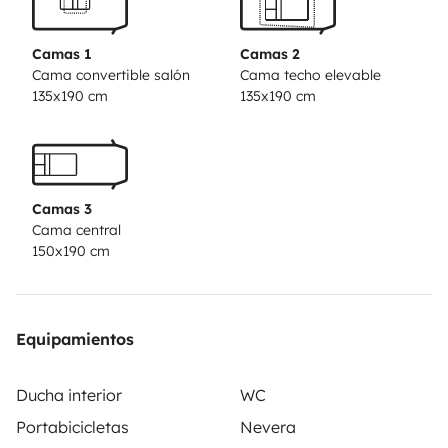
bicicletas.
Se entrega totalmente equipada con:
-
Menaje de cocina, ropa de cama y baño.
-Químico WC.
-
Camas 1
Camas 2
Cable para conexión a 220v.
-Toldo y calzos
Cama convertible salón
Cama techo elevable
135x190 cm
135x190 cm
niveladores.
-Mesa y sillas de camping.
Camas 3
Cama central
150x190 cm
Equipamientos
Ducha interior
WC
Portabicicletas
Nevera