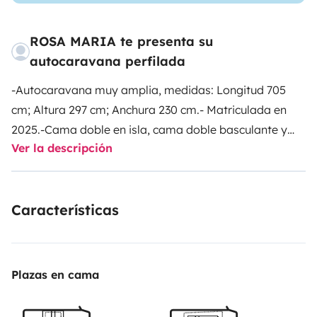
ROSA MARIA te presenta su
autocaravana perfilada
-Autocaravana muy amplia, medidas: Longitud 705
cm; Altura 297 cm; Anchura 230 cm.
- Matriculada en
2025.
-Cama doble en isla, cama doble basculante y
Ver la descripción
cama individual.
-Motor de 140 CV.
-TV de 22 pulgadas,
radio bluetooth y conexión USB.
-Frigorífico con
congelador y botellero.
-Baño amplio y ducha
Características
separada con mampara.
-Agua caliente, Calefacción y
cocina a gas.
-Placa solar.
-Mosquiteras y
oscurecedores en las ventanas y en la puerta
vivienda.
-Cable para conexión a 220v.
-Cámara
Plazas en cama
trasera, sensores de aparcamiento y control de
velocidad.
-Maletero de gran capacidad para llevar