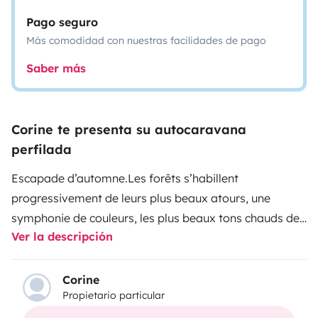
Pago seguro
Más comodidad con nuestras facilidades de pago
Saber más
Corine te presenta su autocaravana
perfilada
Escapade d’automne.
Les forêts s’habillent
progressivement de leurs plus beaux atours, une
symphonie de couleurs, les plus beaux tons chauds de
Ver la descripción
l’année, jaunes, rouges et orangés, les champignons
poussent dans le sous-bois, le brame du cerf fait vibrer
l’air de son hymne à l’amour. L’odeur de l’humus, des
Corine
Propietario particular
fougères, le bruit du petit ruisseau qui coule non loin…
l’écureuil s’active à faire ses réserves pour l’hiver qui va