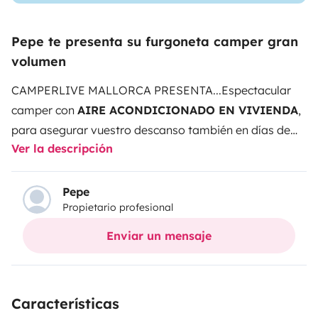
Pepe te presenta su furgoneta camper gran
volumen
CAMPERLIVE MALLORCA PRESENTA...
Espectacular
camper con
AIRE ACONDICIONADO EN VIVIENDA
,
para asegurar vuestro descanso también en días de
Ver la descripción
mucho calor!
Todo lo necesario para pasar unos días
increíbles en esta maravillosa isla.
Amplia cama de
1,35m, salón con asientos giratorios, baño completo
Pepe
Propietario profesional
con ducha. Cocina con dos fuegos y pica, amplio
frigorífico con congelador, todo lo necesario para
Enviar un mensaje
pasar unos días a todo confort.
-Ofrecemos también un
servicio de recogida y entrega en el aeropuerto por un
coste adicional.
-La cama extra (para 3 o 4 personas)
Características
también tiene un COSTE ADICIONAL. Hay dos