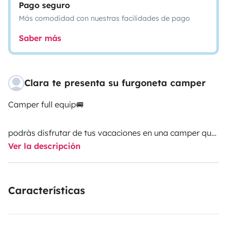
Pago seguro
Más comodidad con nuestras facilidades de pago
Saber más
Clara te presenta su furgoneta camper
Camper full equip🚐
podràs disfrutar de tus vacaciones en una camper que
Ver la descripción
dispone de una súper cama, comodísima, y todo lo
necesario para disfrutar🚐🏃🏼‍♀️‍➡️🏃🏻‍♂️‍➡️🫧🌊🍽️🏂⛹🏽‍♀️🏄🏼‍♀️
🧘🏻‍♂️🚴🏼‍♂️🧗🏽‍♀️
Características
- Cocina de gas, dos fogones
- Ducha interior y exterior