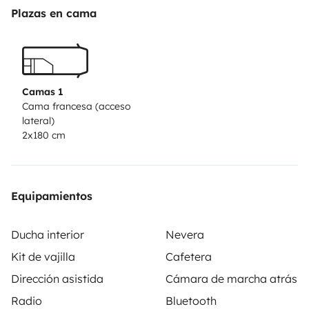
- Agua caliente
Plazas en cama
- Pica con agua para asearte o limpiar platos
- Cama para dos personas (muy amplia)
- Sofá
- Mesa comedor
Camas 1
- Mesa auxiliar
Cama francesa (acceso
lateral)
- potti
2x180 cm
- Depositos agua limpia y aguas grises
- Armarios almacenaje
Equipamientos
Listos para la aventura? 🚐🚐
Ducha interior
Nevera
Kit de vajilla
Cafetera
Dirección asistida
Cámara de marcha atrás
Radio
Bluetooth