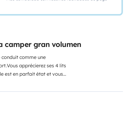
eta camper gran volumen
se conduit comme une
ort.
Vous apprécierez ses 4 lits
le est en parfait état et vous
action et en descente pour des