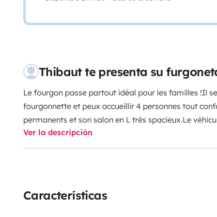
Thibaut te presenta su furgon
Le fourgon passe partout idéal pour les familles !
Il 
fourgonnette et peux accueillir 4 personnes tout conf
permanents et son salon en L très spacieux.
Le véhicu
Ver la descripción
accompagnera partout grâce à son assistance à la tr
vacances inoubliables.
Características