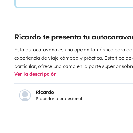
Ricardo te presenta tu autocarav
Esta autocaravana es una opción fantástica para aq
experiencia de viaje cómoda y práctica. Este tipo de
particular, ofrece una cama en la parte superior sobr
Ver la descripción
maximiza el espacio en el interior. Aquí te menciono
ventajas que puedes disfrutar al viajar en ella:
Espaci
cabina (la capuchina) proporciona un espacio adici
Ricardo
Propietario profesional
encuentra en otros tipos de autocaravanas. Esto es 
más personas, ya que se optimiza el espacio interior s
comodidad.
Comodidades completas
: Las autocara
equipadas con una pequeña cocina, baño y ducha, lo 
comodidades de tu hogar mientras viajas. Podrás co