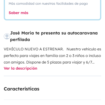
Más comodidad con nuestras facilidades de pago
Saber más
José Maria te presenta su autocaravana
perfilada
VEHÍCULO NUEVO A ESTRENAR. Nuestro vehiculo es
perfecto para viajes en familia con 2 o 3 niños o incluso
con amigos. Dispone de 5 plazas para viajar y 6/7
Ver la descripción
dormir.
Gracias a sus dimensiones y la comodidad de ser un
Características
vehículo automático es muy agradable de conducir.
El interior es muy espacioso y su decoración práctica y