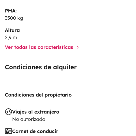
En alquleres de menos de 7 dias la opción de km será
PMA:
de 300 km/día
3500 kg
En alquleres de fin de semana la opción de km será de
Altura
2,9 m
900 km
Ver todas las características
Kit de cocina completo ( cazos, sartenes, cacerolas)
Condiciones de alquiler
Kit de menaje completo para 6 personas ( platos,
vasos, cubiertos )
Condiciones del propietario
Viajes al extranjero
No autorizado
Carnet de conducir