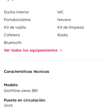
2 televisiones de 21 pulgadas
Ducha interior
WC
Portabicicletas
Nevera
Toldo exterior
Kit de vajilla
Kit de limpieza
Cafetera
Radio
Kit de limpieza ( estropajo, bayeta, lavavajillas, cepillo
Bluetooth
y recogedor, aspiradora de mano, bolsas de basura,
papel higiénico.
Ver todos los equipamientos
Manguera para llenado de aguas
Características técnicas
Luz led exterior.
Modelo
Viajes fuera de la península 10 RESERVA mínima 10
Giottiline siena 385
días.
Puesta en circulación:
2025