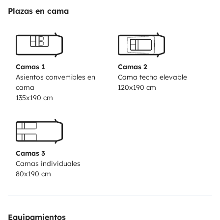
funcional. Vehículo muy luminoso gracias a sus cinco
Plazas en cama
claraboyas y su fantástica iluminación de led , todo
pensado para tu máxima comodidad.
El gran espacio en la bodega donde también se
Camas 1
Camas 2
accede desde dentro del vehículo permitirá llevarte
Asientos convertibles en
Cama techo elevable
cama
120x190 cm
todo lo necesario para tus actividades al aire libre.
135x190 cm
3Porta bicicletas
Frigorífico grande de 140l congelador independiente y
Camas 3
botellero.
Camas individuales
80x190 cm
Aire acondicionado independiente dentro del vehículo.
Placa solar
Equipamientos