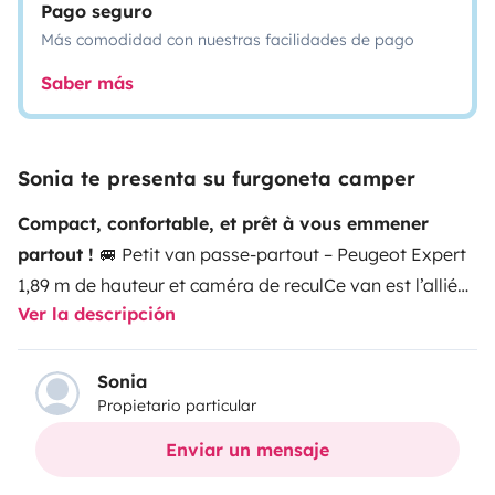
Pago seguro
Más comodidad con nuestras facilidades de pago
Saber más
Sonia te presenta su furgoneta camper
Compact, confortable, et prêt à vous emmener
partout !
🚐 Petit van passe-partout – Peugeot Expert
1,89 m de hauteur et caméra de recul
Ce van est l’allié
Ver la descripción
parfait pour une escapade en toute simplicité.
Compact (H1L1 – 1m89 de haut), il passe sous tous les
portiques et se conduit comme une voiture. Sa
boîte
Sonia
Propietario particular
automatique
et sa
caméra de recul
rendent chaque
trajet fluide
💤 Couchage confortable pour 2
Enviar un mensaje
personnes : 130 x 180 cm
🔁 Boîte auto + caméra de