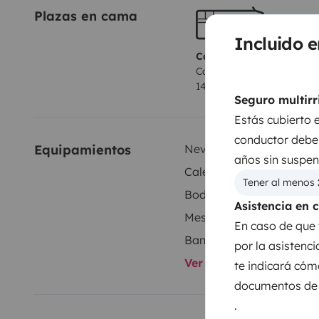
Plazas en cama
Incluido e
Camas 1
Cama transversal
140x180 cm
Seguro multirr
Estás cubierto 
conductor debe 
Equipamientos
Nevera
años sin suspen
Calefacción habitáculo
Tener al menos 
Bodega
Asistencia en 
Mesa de exterior
En caso de que 
Banqueta de esquina
por la asistenc
Ver todos los equipami
te indicará cóm
documentos de t
.