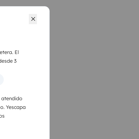
etera. El
desde 3
s atendido
so. Yescapa
los