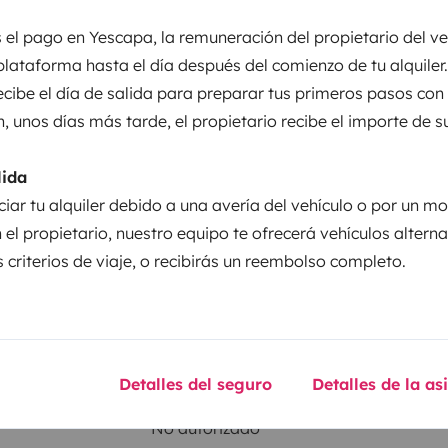
Puesta en circulación:
2001
 el pago en Yescapa, la remuneración del propietario del ve
plataforma hasta el día después del comienzo de tu alquiler.
Altura
recibe el día de salida para preparar tus primeros pasos con
2,75 m
n, unos días más tarde, el propietario recibe el importe de s
sticas
lida
ciar tu alquiler debido a una avería del vehículo o por un mo
 el propietario, nuestro equipo te ofrecerá vehículos altern
 criterios de viaje, o recibirás un reembolso completo.
Carnet de conducir
Carnet B
Detalles del seguro
Detalles de la as
Se permite fumar
No autorizado