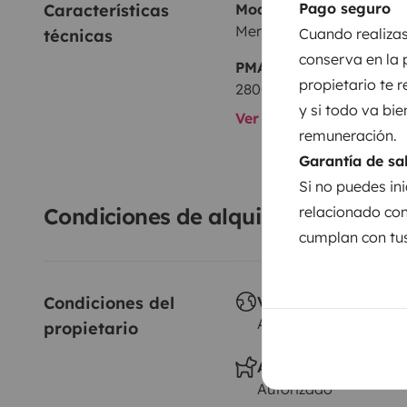
Pago seguro
Características 
Modelo
Mercedes Sprinter 313
Cuando realizas
técnicas
conserva en la 
PMA:
propietario te 
2800 kg
y si todo va bie
Ver todas las caracterí
remuneración.
Garantía de sa
Si no puedes ini
relacionado con
Condiciones de alquiler
cumplan con tus
Condiciones del 
Viajes al extranjero
Autorizado
propietario
Animales a bordo
Autorizado