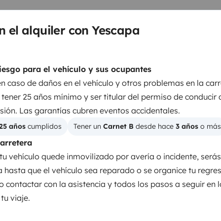
n el alquiler con Yescapa
iesgo para el vehículo y sus ocupantes
en caso de daños en el vehículo y otros problemas en la carr
tener 25 años mínimo y ser titular del permiso de conducir 
Dirección asistida
sión. Las garantías cubren eventos accidentales.
WC portátil
25 años
 cumplidos
Tener un 
Carnet B
 desde hace 
3 años
 o más
Mesa interior
carretera
Ropa de cama
tu vehículo quede inmovilizado por avería o incidente, será
ia hasta que el vehículo sea reparado o se organice tu regre
entos
o contactar con la asistencia y todos los pasos a seguir en 
u viaje.