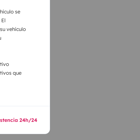
hículo se
 El
 su vehículo
u
tivo
ativos que
istencia 24h/24