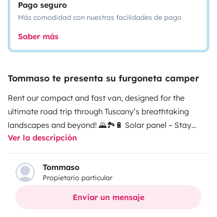
Pago seguro
Más comodidad con nuestras facilidades de pago
Saber más
Tommaso te presenta su furgoneta camper
Rent our compact and fast van, designed for the
ultimate road trip through Tuscany’s breathtaking
landscapes and beyond! 🌄🏞️
🔋 Solar panel – Stay
Ver la descripción
powered anywhere ❄️ Fridge – Keep your local goodies
fresh 🛏️ Double bed (inside) + Amaca to sleep under
the stars 🍳 Gas stove kitchenette – Cook wherever you
Tommaso
Propietario particular
go 🪑 Table & chairs – Perfect for panoramic meals 🚿
Camping shower – Refresh on the road 📹 Rearview
Enviar un mensaje
camera – Easy parking, even in narrow streets 🎵