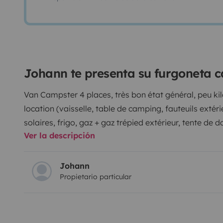
Johann te presenta su furgoneta 
Van Campster 4 places, très bon état général, peu ki
location (vaisselle, table de camping, fauteuils exté
solaires, frigo, gaz + gaz trépied extérieur, tente de
Ver la descripción
une escapade avec sa hauteur inférieur à 2 mètres et
automatique, climatisation, régulateur de vitesse).
Johann
Propietario particular