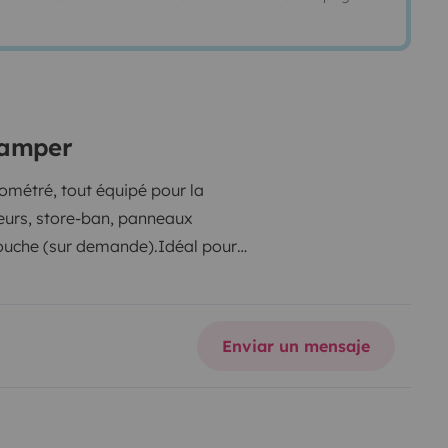
camper
lométré, tout équipé pour la
rieurs, store-ban, panneaux
 douche (sur demande).
Idéal pour
 son confort de conduite (boîte
Enviar un mensaje