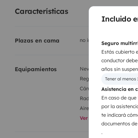
Características
Incluido e
Plazas en cama
no indicado
Seguro multirr
Estás cubierto 
conductor debe 
Equipamientos
Nevera
años sin suspen
Regulador de velocidad
Tener al menos 
Cámara de marcha atrá
Asistencia en 
En caso de que 
Radio
por la asistenc
Aire acondicionado en c
te indicará cóm
Ver todos los equipami
documentos de t
.