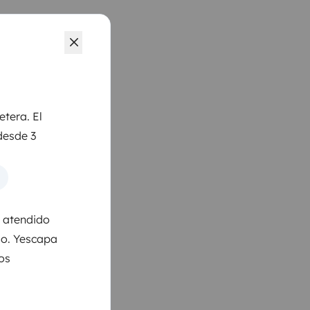
etera. El
desde 3
s atendido
so. Yescapa
los