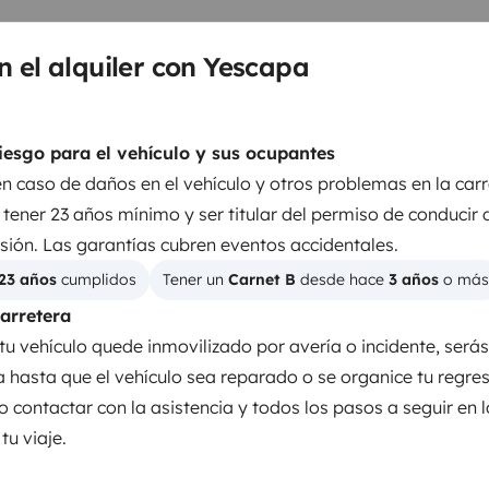
n el alquiler con Yescapa
iesgo para el vehículo y sus ocupantes
en caso de daños en el vehículo y otros problemas en la carr
tener 23 años mínimo y ser titular del permiso de conducir 
Dirección asistida
sión. Las garantías cubren eventos accidentales.
Cierre centralizado
23 años
 cumplidos
Tener un 
Carnet B
 desde hace 
3 años
 o más
s
4 ruedas de tracción
carretera
tu vehículo quede inmovilizado por avería o incidente, será
Bluetooth
ia hasta que el vehículo sea reparado o se organice tu regre
abina
o contactar con la asistencia y todos los pasos a seguir en 
entos
u viaje.