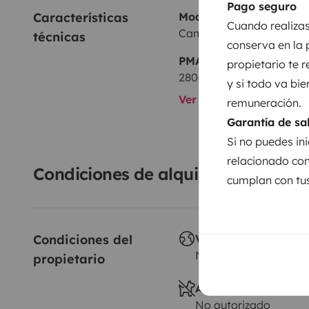
Pago seguro
Características 
Modelo
Cuando realizas
Campster CAMPSTER
técnicas
conserva en la 
PMA:
propietario te 
2800 kg
y si todo va bie
Ver todas las caracterí
remuneración.
Garantía de sa
Si no puedes ini
relacionado con
Condiciones de alquiler
cumplan con tus
Condiciones del 
Viajes al extranjero
No autorizado
propietario
Animales a bordo
No autorizado