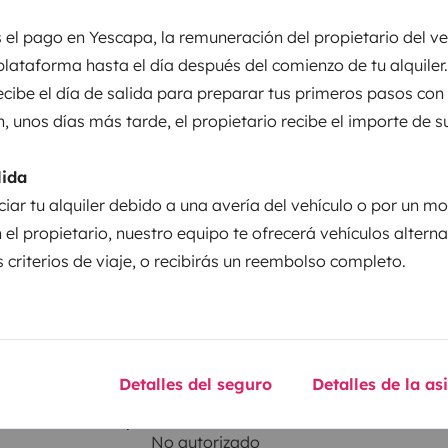
Puesta en circulación:
 el pago en Yescapa, la remuneración del propietario del ve
2022
plataforma hasta el día después del comienzo de tu alquiler.
Altura
recibe el día de salida para preparar tus primeros pasos con
1,99 m
n, unos días más tarde, el propietario recibe el importe de s
sticas
lida
ciar tu alquiler debido a una avería del vehículo o por un mo
 el propietario, nuestro equipo te ofrecerá vehículos altern
 criterios de viaje, o recibirás un reembolso completo.
Carnet de conducir
Carnet B
Detalles del seguro
Detalles de la as
Se permite fumar
No autorizado