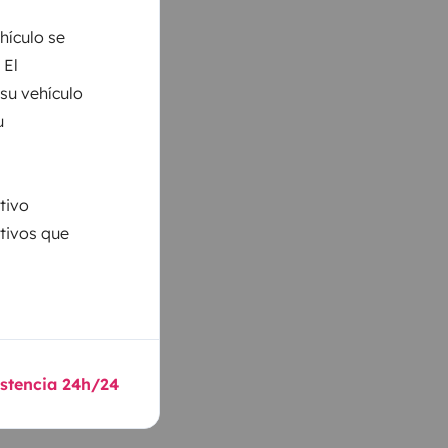
hículo se
 El
 su vehículo
u
tivo
ativos que
istencia 24h/24