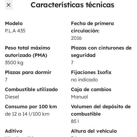
Características técnicas
Anunciar un vehículo
Contrato de alquiler
Modelo
Fecha de primera
P.L.A 435
circulación:
Seguros de alquiler
2016
Asistencias de alquiler
Peso total máximo
Plazas con cinturones de
autorizado (PMA)
seguridad
Ayuda propietario
3500 kg
7
Plazas para dormir
Fijaciones Isofix
7
no indicado
Combustible utilizado
Caja de cambios
Medios de pago seguros
Pago en varios plazos
Diesel
Manual
Consumo por 100 km
Volumen del depósito de
de 12 a 14 l/100 km
combustible
Descargar en
Disponible en
85 l
App Store
Google Play
Aditivo
Altura del vehículo