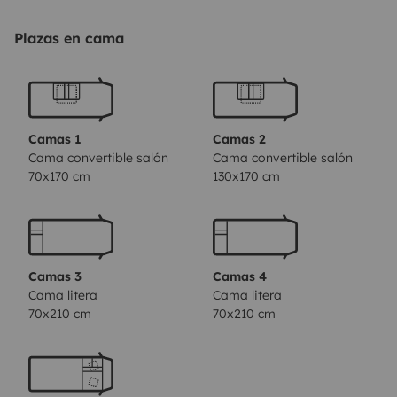
Ducha con mampara separados. Frigorífico,
congelador y botellero.
Plazas en cama
Se entrega con menaje y ropa de cama, depósitos de
aguas y bombonas de gas llenas.
mesas y sillas para 8 personas, botiquín equipado, kit
reparación pinchazos, kit de bienvenida!
Camas 1
Camas 2
Perfecta para viajar en familia.
Cama convertible salón
Cama convertible salón
70x170 cm
130x170 cm
Camas 3
Camas 4
Cama litera
Cama litera
70x210 cm
70x210 cm