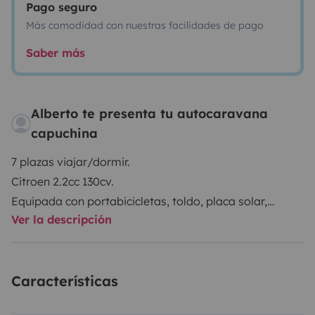
Pago seguro
Más comodidad con nuestras facilidades de pago
Saber más
Alberto te presenta tu autocaravana
capuchina
7 plazas viajar/dormir.
Citroen 2.2cc 130cv.
Equipada con portabicicletas, toldo, placa solar,
Ver la descripción
sensores de aparcamiento.
Dispone de 2 camas de matrimonio, 2 literas y una
cama individual.
Características
Doble salón convertible.
Cocina con 3 fuegos.