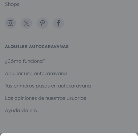
Shops
Instagram
X
Pinterest
Facebook
ALQUILER AUTOCARAVANAS
¿Cómo funciona?
Alquilar una autocaravana
Tus primeros pasos en autocaravana
Las opiniones de nuestros usuarios
Ayuda viajero
PROPIETARIOS