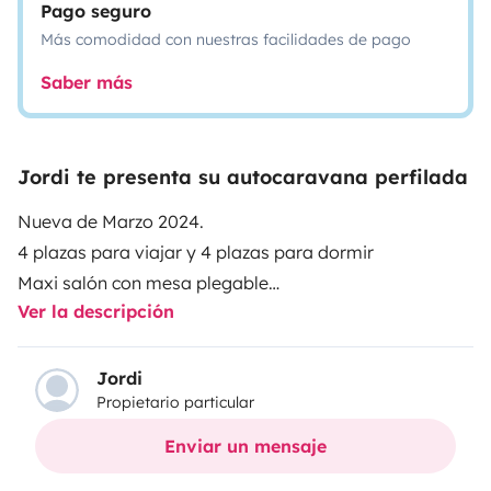
Pago seguro
Más comodidad con nuestras facilidades de pago
Saber más
Jordi te presenta su autocaravana perfilada
Nueva de Marzo 2024.
4 plazas para viajar y 4 plazas para dormir
Maxi salón con mesa plegable
Ver la descripción
Cama eléctrica
Congelador muy amplio.
Calefacción
Jordi
Propietario particular
Garaje de gran volumen variable
Enviar un mensaje