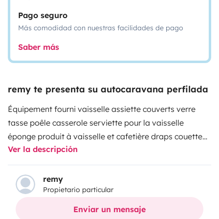
Pago seguro
Más comodidad con nuestras facilidades de pago
Saber más
remy te presenta su autocaravana perfilada
Équipement fourni vaisselle assiette couverts verre
tasse poêle casserole serviette pour la vaisselle
éponge produit à vaisselle et cafetière draps couette
Ver la descripción
coussin table extérieure avec 4 chaises un petit
réchaud bassine serviette de bain gant bouteille de gaz
produit à caissette et d'autre accessoires qui sont
remy
Propietario particular
conpri dans le camping car Confortable ce camping
car vous procure une stabilité de conduite et un confort
Enviar un mensaje
doulier avec des grande possibilité d'adaptation et