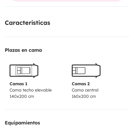
tout équipé plus cas prendre la route pour de nouvelles
aventures et des paysages à vous couper le souffle
Características
profitez en pour de belles photos souvenirs 🤗
Plazas en cama
Camas 1
Camas 2
Cama techo elevable
Cama central
140x200 cm
160x200 cm
Equipamientos