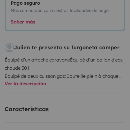
Pago seguro
Más comodidad con nuestras facilidades de pago
Saber más
Julien te presenta su furgoneta camper
Équipé d’un attache caravaneÉquipé d’un ballon d’eau
chaude 30 l
Équipé de deux cuisson gaz(Bouteille plein à chaque
Ver la descripción
location)
Équipé d’un frigoÉquipé d’un évierÉquipé d’une
douchette dans le coffreÉquipe La store extérieur
Características
Toute la vaisselle pour quatre personnes
Pouvant accueillir les animaux