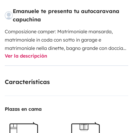
Emanuele te presenta tu autocaravana
capuchina
Composizione camper: Matrimoniale mansarda,
matrimoniale in coda con sotto in garage e
matrimoniale nella dinette, bagno grande con doccia
Ver la descripción
separata, piano cottura molto spazioso con cappa
aspirante e turbovent, frigo da lt. 150 con congelatore
separato e forno a gas, porta ingresso cellula con
Características
zanzariera, ecc..
Accessorin su richiesta:
Biciclette,
Monopattino elettrico, Inverter 350 watt, Set tavolo + 4
sedie, Kit cucina, Kit letto, Kit Bagno, Tv, Segiolino,
ecc...
I kit letto e asciugamani sono intesi per persona/
Plazas en cama
Bed kit and towel kit are intended per person.