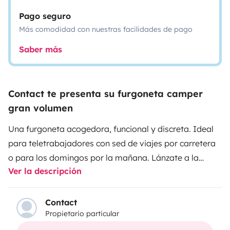
Pago seguro
Más comodidad con nuestras facilidades de pago
Saber más
Contact te presenta su furgoneta camper
gran volumen
Una furgoneta acogedora, funcional y discreta. Ideal
para teletrabajadores con sed de viajes por carretera
o para los domingos por la mañana.
Lánzate a la
Ver la descripción
aventura con total libertad con esta furgoneta
transformada. Cómoda y totalmente equipada, es
perfecta para un fin de semana al aire libre o un largo
Contact
Propietario particular
viaje por carretera. ¿Listo para vivir momentos únicos
y explorar lugares inolvidables?